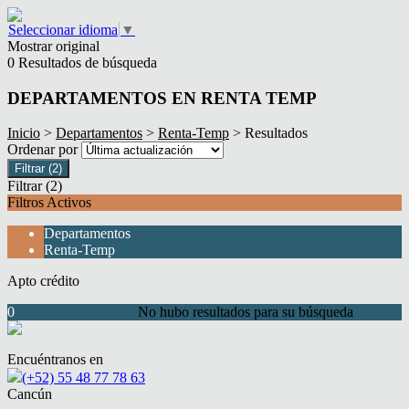
Seleccionar idioma
▼
Mostrar original
0 Resultados de búsqueda
DEPARTAMENTOS EN RENTA TEMP
Inicio
>
Departamentos
>
Renta-Temp
> Resultados
Ordenar por
Filtrar
(2)
Filtrar
(2)
Filtros Activos
Departamentos
Renta-Temp
Apto crédito
0
No hubo resultados para su búsqueda
Encuéntranos en
(+52) 55 48 77 78 63
Cancún