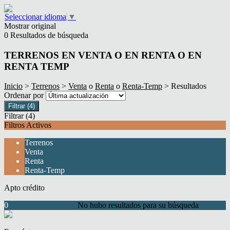
Seleccionar idioma
▼
Mostrar original
0 Resultados de búsqueda
TERRENOS EN VENTA O EN RENTA O EN
RENTA TEMP
Inicio
>
Terrenos
>
Venta
o
Renta
o
Renta-Temp
> Resultados
Ordenar por
Filtrar
(4)
Filtrar
(4)
Filtros Activos
Terrenos
Venta
Renta
Renta-Temp
Apto crédito
0
No hubo resultados para su búsqueda